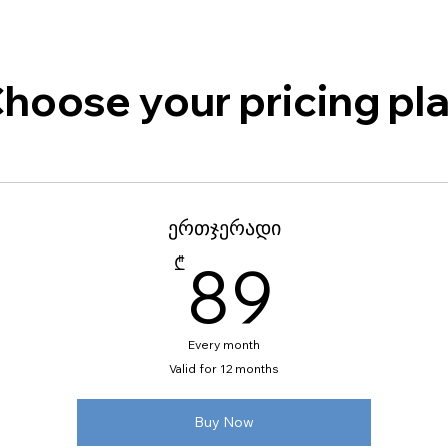
hoose your pricing pl
ერთჯერადი
89₾
₾
89
Every month
Valid for 12 months
Buy Now